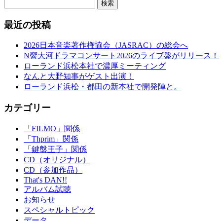
検索
最近の投稿
2026日本音楽著作権協会（JASRAC）の総会へ
N響大河ドラマコンサート2026のライブ盤がリリース！
ローランド浜松本社で濃厚ミーティング
なんと大野知事がゲスト出演！
ローランド浜松・都田の新本社で開発陣と。
カテゴリー
「FILMO」関係
「Thprim」関係
「鍵盤王子」関係
CD（オリジナル）
CD（参加作品）
That's DAN!!
アルバム試聴
お知らせ
スペシャルトピック
データ