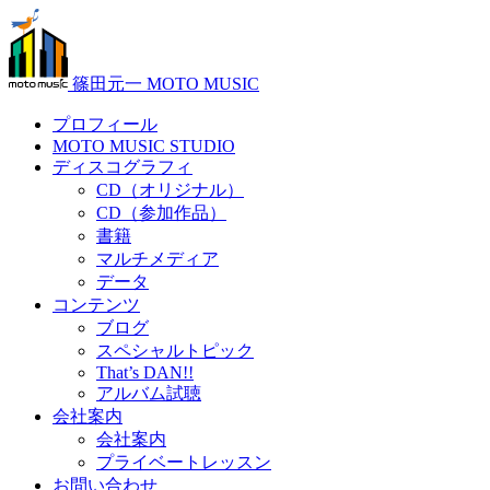
篠田元一 MOTO MUSIC
プロフィール
MOTO MUSIC STUDIO
ディスコグラフィ
CD（オリジナル）
CD（参加作品）
書籍
マルチメディア
データ
コンテンツ
ブログ
スペシャルトピック
That’s DAN!!
アルバム試聴
会社案内
会社案内
プライベートレッスン
お問い合わせ