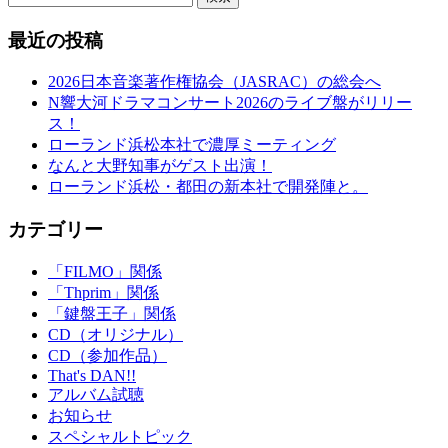
最近の投稿
2026日本音楽著作権協会（JASRAC）の総会へ
N響大河ドラマコンサート2026のライブ盤がリリー
ス！
ローランド浜松本社で濃厚ミーティング
なんと大野知事がゲスト出演！
ローランド浜松・都田の新本社で開発陣と。
カテゴリー
「FILMO」関係
「Thprim」関係
「鍵盤王子」関係
CD（オリジナル）
CD（参加作品）
That's DAN!!
アルバム試聴
お知らせ
スペシャルトピック