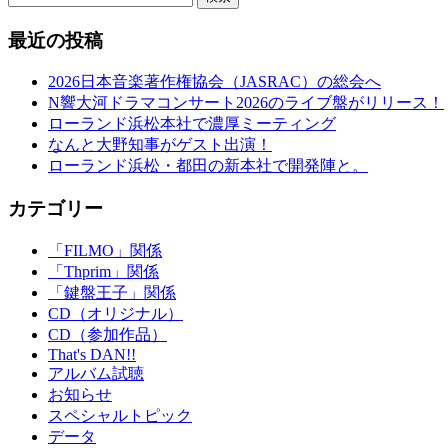
最近の投稿
2026日本音楽著作権協会（JASRAC）の総会へ
N響大河ドラマコンサート2026のライブ盤がリリース！
ローランド浜松本社で濃厚ミーティング
なんと大野知事がゲスト出演！
ローランド浜松・都田の新本社で開発陣と。
カテゴリー
「FILMO」関係
「Thprim」関係
「鍵盤王子」関係
CD（オリジナル）
CD（参加作品）
That's DAN!!
アルバム試聴
お知らせ
スペシャルトピック
データ