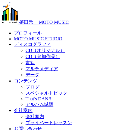
篠田元一 MOTO MUSIC
プロフィール
MOTO MUSIC STUDIO
ディスコグラフィ
CD（オリジナル）
CD（参加作品）
書籍
マルチメディア
データ
コンテンツ
ブログ
スペシャルトピック
That’s DAN!!
アルバム試聴
会社案内
会社案内
プライベートレッスン
お問い合わせ