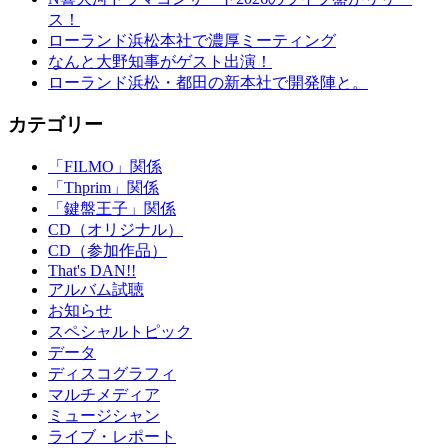
ス！
ローランド浜松本社で濃厚ミーティング
なんと大野知事がゲスト出演！
ローランド浜松・都田の新本社で開発陣と。
カテゴリー
「FILMO」関係
「Thprim」関係
「鍵盤王子」関係
CD（オリジナル）
CD（参加作品）
That's DAN!!
アルバム試聴
お知らせ
スペシャルトピック
データ
ディスコグラフィ
マルチメディア
ミュージシャン
ライブ・レポート