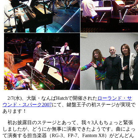
2/7(水)、大阪・なんばHatchで開催された
ローランド・サ
ウンド・スパーク2007
にて、鍵盤王子の初ステージが実現で
あります！
初お披露目のステージとあって、我々3人もちょっと緊張
しましたが、どうにか無事に演奏できたようです。曲によっ
て演奏する担当楽器（RG-3、FP-7、Fantom X8）がどんどん