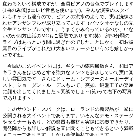
変わるという構成ですが、全員ピアノの音色でプレイします
(1曲のみ僕はエレピ音色を使います)。みんな演奏のスタイ
ルもキャラも違うので、ピアノの洪水のようで、実は洗練さ
れたアンサンブルが成り立っています（バックオケなしの完
全生アンサンブルです）。うまくかみ合っているのか、いな
いのか四方山話のMCもご愛敬であります(笑)。約50分弱の
ライブはあっという間に過ぎたのでした。とにかく、初お披
露目のライブがこれだけ大きいステージというのも嬉しかっ
たですね。
今回のこのイベントには、ギターの森園勝敏さん、和田ア
キラさんをはじめとする強力なメンツも参加していて実に楽
しい雰囲気です。さらにドリーム・シアターのキーボーディ
スト、ジョーダン・ルーデスもいて、突如、鍵盤王子の楽屋
に顔を出してくれました＜冗談でしょ～(笑)って右下の写真
であります＞。
このサウンド・スパークは、ローランドの新製品が一挙に
公開される大イベントであります。いろんなデモ・ステージ
やセミナーもあり、どの楽器も機材も実際に試奏できたり、
開発陣からも詳しい解説を直に聞くこともできるという満載
メニューであります。しかも全部無料であります。