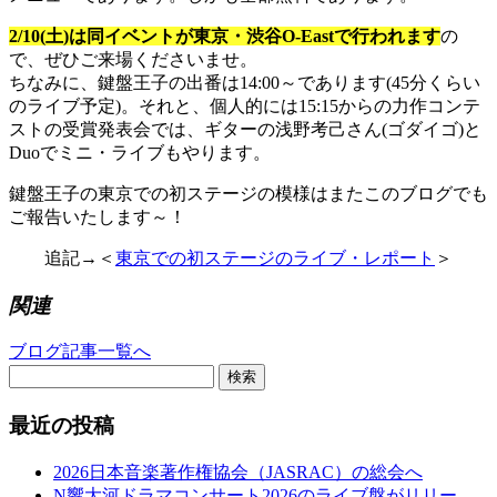
2/10(土)は同イベントが東京・渋谷O-Eastで行われます
の
で、ぜひご来場くださいませ。
ちなみに、鍵盤王子の出番は14:00～であります(45分くらい
のライブ予定)。それと、個人的には15:15からの力作コンテ
ストの受賞発表会では、ギターの浅野考己さん(ゴダイゴ)と
Duoでミニ・ライブもやります。
鍵盤王子の東京での初ステージの模様はまたこのブログでも
ご報告いたします～！
追記→＜
東京での初ステージのライブ・レポート
＞
関連
ブログ記事一覧へ
検索
最近の投稿
2026日本音楽著作権協会（JASRAC）の総会へ
N響大河ドラマコンサート2026のライブ盤がリリー