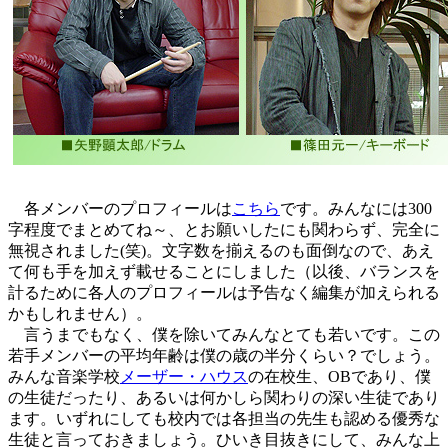
各メンバーのプロフィールは
こちら
です。みんなには300
字程度でまとめてね～、とお願いしたにも関わらず、完全に
無視されました(笑)。文字数を揃えるのも面倒なので、あえ
て何も手を加えず載せることにしました（以後、バランスを
計るために各人のプロフィールは予告なく編集が加えられる
かもしれません）。
言うまでもなく、僕を除いてみんなとても若いです。この
若手メンバーの平均年齢は僕の歳の半分くらい？でしょう。
みんな音楽学校
メーザー・ハウス
の在校生、OBであり、僕
の生徒だったり、あるいは何かしら関わりの深い生徒であり
ます。いずれにしても校内では各担当の先生も認める優秀な
生徒と言っておきましょう。ひいき目抜きにして、みんな上