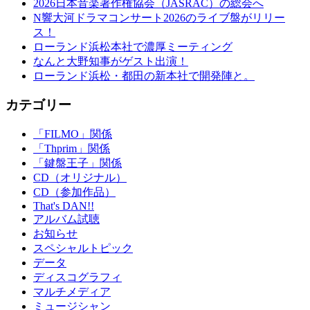
2026日本音楽著作権協会（JASRAC）の総会へ
N響大河ドラマコンサート2026のライブ盤がリリー
ス！
ローランド浜松本社で濃厚ミーティング
なんと大野知事がゲスト出演！
ローランド浜松・都田の新本社で開発陣と。
カテゴリー
「FILMO」関係
「Thprim」関係
「鍵盤王子」関係
CD（オリジナル）
CD（参加作品）
That's DAN!!
アルバム試聴
お知らせ
スペシャルトピック
データ
ディスコグラフィ
マルチメディア
ミュージシャン