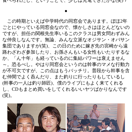
食べられたし、ということで、少しは充電できたかな(笑)？
●
この時期といえば中学時代の同窓会であります。ぼほ2年
ごとにやっている同窓会なので、懐かしさはほとんどないの
ですが、担任の関根先生率いるこのクラスは男女問わずみん
な仲良しなんです。無論、みんな立派なオジサン・オバサン
集団でありますが(笑)、この日のために嫁ぎ先の宮崎から遠
路わざわざ参加したり、お孫さんもいる女性もいたりするな
か、「ん十年」も経っているのに集結パワーは衰えません
～。恐るべし。やはり同窓会というのは幹事のマメな行動力
が不可欠ですが、この点はもうバッチリ。普段から幹事を含
む仲間でよく呑んだり、また釣りに行ったりもしているし
(幹事の一人は釣り師匠)、僕のライブにもよく来てくれる
し、CDもまとめ買いをしてくれるいいヤツばかりなんです
(笑)。