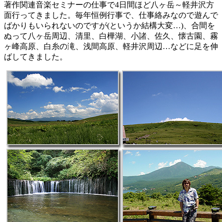
著作関連音楽セミナーの仕事で4日間ほど八ヶ岳～軽井沢方
面行ってきました。毎年恒例行事で、仕事絡みなので遊んで
ばかりもいられないのですが(というか結構大変…)、合間を
ぬって八ヶ岳周辺、清里、白樺湖、小諸、佐久、懐古園、霧
ヶ峰高原、白糸の滝、浅間高原、軽井沢周辺…などに足を伸
ばしてきました。