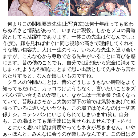
何よりこの関根要造先生(上写真左)は何十年経っても変わ
らぬ若さと情熱があって、いまだに現役。しかもプロの書道
家としても活躍中であります。一体この先生は何なんでしょ
う(笑)。顔を見ればすぐに同じ視線の高さで理解してくれそ
うな熱い包容力。人は一生のうち、いろんな先生と巡り会い
ますが、こんな心から尊敬できる先生がいることに喜びを感
じます。昔の僕のことでも、自分では記憶から完全に消えて
しまったような些細なことまで思い出話として先生から言わ
れたりすると、なんか嬉しいものですね。
クラスの仲間のことは、昔のどうしょうもない時期をよく
知ってるだけに、カッコつけようもなく、言いたいことをズ
バズバ言い合えるのが楽しい。なかには一流企業で偉くなっ
ていて、普段はさそかし大勢の部下の前では気勢をあげて威
張っているに違いないヤツも、この場ではそんなのは一切関
係ナシ。コテンパンにいじくられてしまいます(笑)。自分
も、この場はとても弟子達には見せられませんです～(^ ^;)
とにかく思い出話は何度やってもネタが尽きません。いや
ぁ～ほんと、みんなに会うのが楽しみなんです。この日は夕