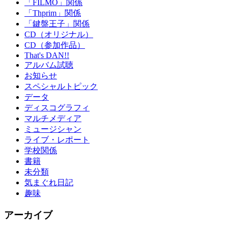
「FILMO」関係
「Thprim」関係
「鍵盤王子」関係
CD（オリジナル）
CD（参加作品）
That's DAN!!
アルバム試聴
お知らせ
スペシャルトピック
データ
ディスコグラフィ
マルチメディア
ミュージシャン
ライブ・レポート
学校関係
書籍
未分類
気まぐれ日記
趣味
アーカイブ