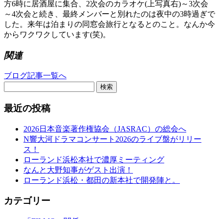
方6時に居酒屋に集合、2次会のカラオケ(上写真右)～3次会
～4次会と続き、最終メンバーと別れたのは夜中の3時過ぎで
した。来年は泊まりの同窓会旅行となるとのこと。なんか今
からワクワクしています(笑)。
関連
ブログ記事一覧へ
検索
最近の投稿
2026日本音楽著作権協会（JASRAC）の総会へ
N響大河ドラマコンサート2026のライブ盤がリリー
ス！
ローランド浜松本社で濃厚ミーティング
なんと大野知事がゲスト出演！
ローランド浜松・都田の新本社で開発陣と。
カテゴリー