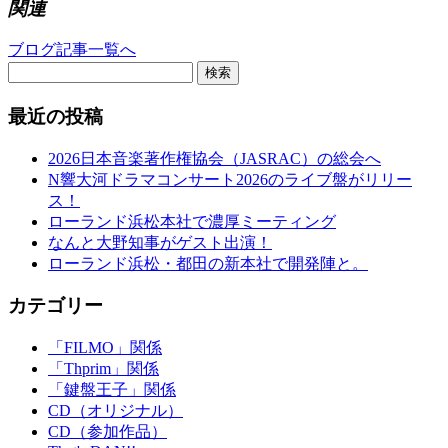
関連
ブログ記事一覧へ
検索
最近の投稿
2026日本音楽著作権協会（JASRAC）の総会へ
N響大河ドラマコンサート2026のライブ盤がリリー
ス！
ローランド浜松本社で濃厚ミーティング
なんと大野知事がゲスト出演！
ローランド浜松・都田の新本社で開発陣と。
カテゴリー
「FILMO」関係
「Thprim」関係
「鍵盤王子」関係
CD（オリジナル）
CD（参加作品）