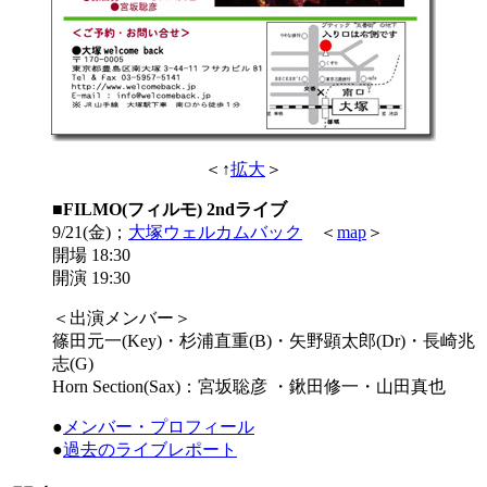
＜↑
拡大
＞
■FILMO(フィルモ) 2ndライブ
9/21(金)；
大塚ウェルカムバック
＜
map
＞
開場 18:30
開演 19:30
＜出演メンバー＞
篠田元一(Key)・杉浦直重(B)・矢野顕太郎(Dr)・長崎兆
志(G)
Horn Section(Sax)：宮坂聡彦 ・鍬田修一・山田真也
●
メンバー・プロフィール
●
過去のライブレポート