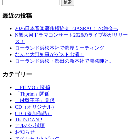
検索
最近の投稿
2026日本音楽著作権協会（JASRAC）の総会へ
N響大河ドラマコンサート2026のライブ盤がリリー
ス！
ローランド浜松本社で濃厚ミーティング
なんと大野知事がゲスト出演！
ローランド浜松・都田の新本社で開発陣と。
カテゴリー
「FILMO」関係
「Thprim」関係
「鍵盤王子」関係
CD（オリジナル）
CD（参加作品）
That's DAN!!
アルバム試聴
お知らせ
スペシャルトピック