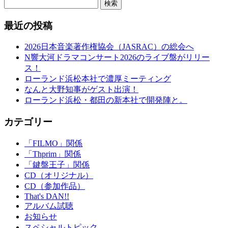
検索
最近の投稿
2026日本音楽著作権協会（JASRAC）の総会へ
N響大河ドラマコンサート2026のライブ盤がリリー
ス！
ローランド浜松本社で濃厚ミーティング
なんと大野知事がゲスト出演！
ローランド浜松・都田の新本社で開発陣と。
カテゴリー
「FILMO」関係
「Thprim」関係
「鍵盤王子」関係
CD（オリジナル）
CD（参加作品）
That's DAN!!
アルバム試聴
お知らせ
スペシャルトピック