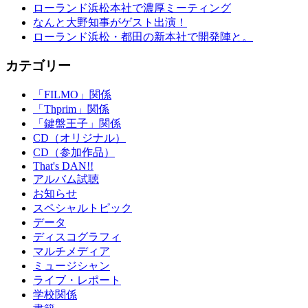
ローランド浜松本社で濃厚ミーティング
なんと大野知事がゲスト出演！
ローランド浜松・都田の新本社で開発陣と。
カテゴリー
「FILMO」関係
「Thprim」関係
「鍵盤王子」関係
CD（オリジナル）
CD（参加作品）
That's DAN!!
アルバム試聴
お知らせ
スペシャルトピック
データ
ディスコグラフィ
マルチメディア
ミュージシャン
ライブ・レポート
学校関係