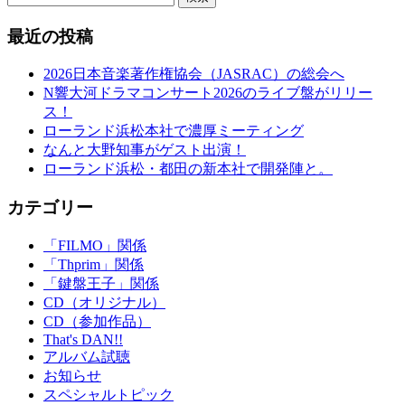
最近の投稿
2026日本音楽著作権協会（JASRAC）の総会へ
N響大河ドラマコンサート2026のライブ盤がリリー
ス！
ローランド浜松本社で濃厚ミーティング
なんと大野知事がゲスト出演！
ローランド浜松・都田の新本社で開発陣と。
カテゴリー
「FILMO」関係
「Thprim」関係
「鍵盤王子」関係
CD（オリジナル）
CD（参加作品）
That's DAN!!
アルバム試聴
お知らせ
スペシャルトピック