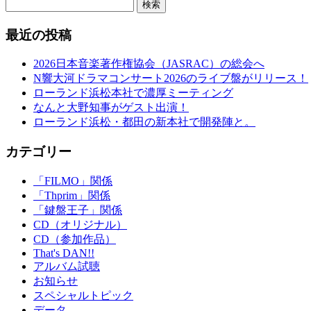
検索
最近の投稿
2026日本音楽著作権協会（JASRAC）の総会へ
N響大河ドラマコンサート2026のライブ盤がリリース！
ローランド浜松本社で濃厚ミーティング
なんと大野知事がゲスト出演！
ローランド浜松・都田の新本社で開発陣と。
カテゴリー
「FILMO」関係
「Thprim」関係
「鍵盤王子」関係
CD（オリジナル）
CD（参加作品）
That's DAN!!
アルバム試聴
お知らせ
スペシャルトピック
データ