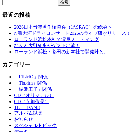
検索
最近の投稿
2026日本音楽著作権協会（JASRAC）の総会へ
N響大河ドラマコンサート2026のライブ盤がリリース！
ローランド浜松本社で濃厚ミーティング
なんと大野知事がゲスト出演！
ローランド浜松・都田の新本社で開発陣と。
カテゴリー
「FILMO」関係
「Thprim」関係
「鍵盤王子」関係
CD（オリジナル）
CD（参加作品）
That's DAN!!
アルバム試聴
お知らせ
スペシャルトピック
データ