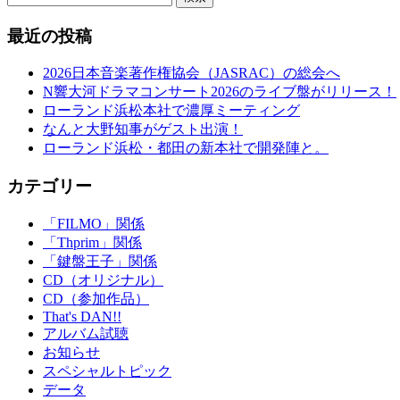
最近の投稿
2026日本音楽著作権協会（JASRAC）の総会へ
N響大河ドラマコンサート2026のライブ盤がリリース！
ローランド浜松本社で濃厚ミーティング
なんと大野知事がゲスト出演！
ローランド浜松・都田の新本社で開発陣と。
カテゴリー
「FILMO」関係
「Thprim」関係
「鍵盤王子」関係
CD（オリジナル）
CD（参加作品）
That's DAN!!
アルバム試聴
お知らせ
スペシャルトピック
データ