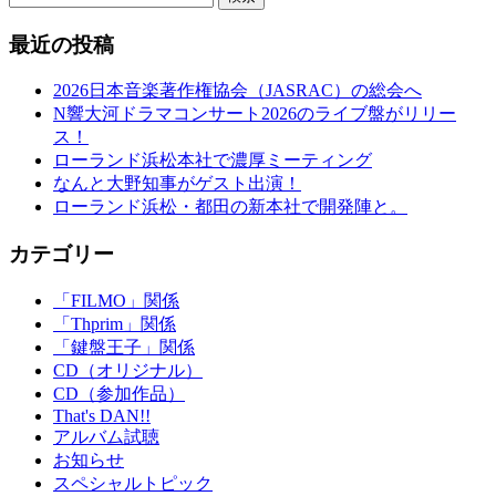
最近の投稿
2026日本音楽著作権協会（JASRAC）の総会へ
N響大河ドラマコンサート2026のライブ盤がリリー
ス！
ローランド浜松本社で濃厚ミーティング
なんと大野知事がゲスト出演！
ローランド浜松・都田の新本社で開発陣と。
カテゴリー
「FILMO」関係
「Thprim」関係
「鍵盤王子」関係
CD（オリジナル）
CD（参加作品）
That's DAN!!
アルバム試聴
お知らせ
スペシャルトピック