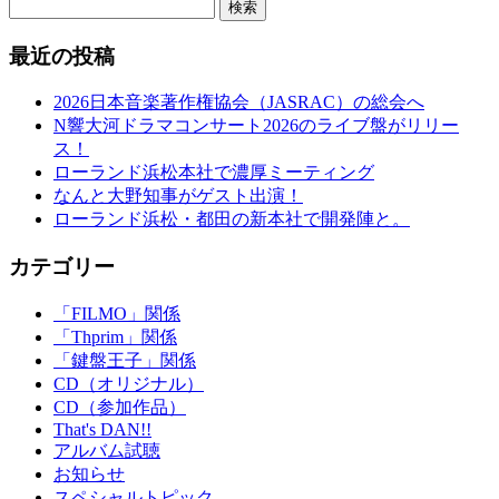
検索
最近の投稿
2026日本音楽著作権協会（JASRAC）の総会へ
N響大河ドラマコンサート2026のライブ盤がリリー
ス！
ローランド浜松本社で濃厚ミーティング
なんと大野知事がゲスト出演！
ローランド浜松・都田の新本社で開発陣と。
カテゴリー
「FILMO」関係
「Thprim」関係
「鍵盤王子」関係
CD（オリジナル）
CD（参加作品）
That's DAN!!
アルバム試聴
お知らせ
スペシャルトピック