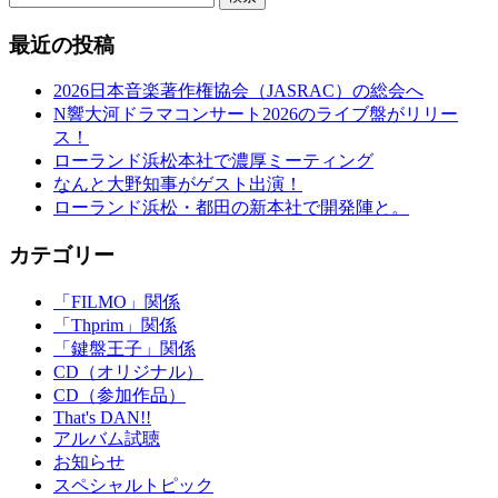
最近の投稿
2026日本音楽著作権協会（JASRAC）の総会へ
N響大河ドラマコンサート2026のライブ盤がリリー
ス！
ローランド浜松本社で濃厚ミーティング
なんと大野知事がゲスト出演！
ローランド浜松・都田の新本社で開発陣と。
カテゴリー
「FILMO」関係
「Thprim」関係
「鍵盤王子」関係
CD（オリジナル）
CD（参加作品）
That's DAN!!
アルバム試聴
お知らせ
スペシャルトピック