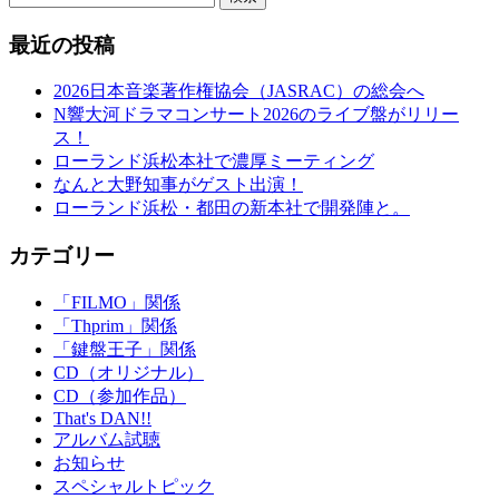
最近の投稿
2026日本音楽著作権協会（JASRAC）の総会へ
N響大河ドラマコンサート2026のライブ盤がリリー
ス！
ローランド浜松本社で濃厚ミーティング
なんと大野知事がゲスト出演！
ローランド浜松・都田の新本社で開発陣と。
カテゴリー
「FILMO」関係
「Thprim」関係
「鍵盤王子」関係
CD（オリジナル）
CD（参加作品）
That's DAN!!
アルバム試聴
お知らせ
スペシャルトピック