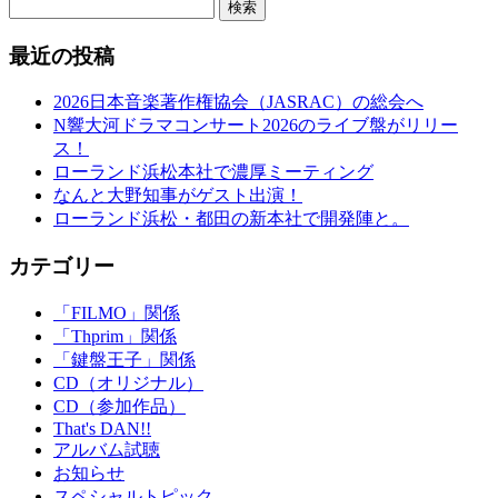
検索
最近の投稿
2026日本音楽著作権協会（JASRAC）の総会へ
N響大河ドラマコンサート2026のライブ盤がリリー
ス！
ローランド浜松本社で濃厚ミーティング
なんと大野知事がゲスト出演！
ローランド浜松・都田の新本社で開発陣と。
カテゴリー
「FILMO」関係
「Thprim」関係
「鍵盤王子」関係
CD（オリジナル）
CD（参加作品）
That's DAN!!
アルバム試聴
お知らせ
スペシャルトピック