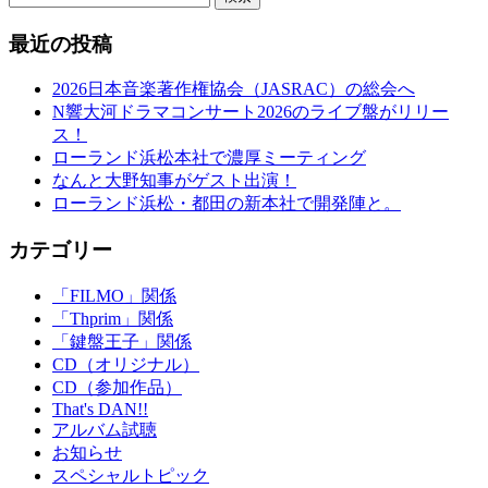
最近の投稿
2026日本音楽著作権協会（JASRAC）の総会へ
N響大河ドラマコンサート2026のライブ盤がリリー
ス！
ローランド浜松本社で濃厚ミーティング
なんと大野知事がゲスト出演！
ローランド浜松・都田の新本社で開発陣と。
カテゴリー
「FILMO」関係
「Thprim」関係
「鍵盤王子」関係
CD（オリジナル）
CD（参加作品）
That's DAN!!
アルバム試聴
お知らせ
スペシャルトピック