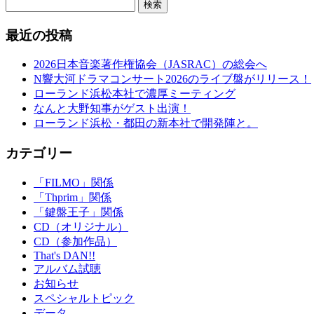
検索
最近の投稿
2026日本音楽著作権協会（JASRAC）の総会へ
N響大河ドラマコンサート2026のライブ盤がリリース！
ローランド浜松本社で濃厚ミーティング
なんと大野知事がゲスト出演！
ローランド浜松・都田の新本社で開発陣と。
カテゴリー
「FILMO」関係
「Thprim」関係
「鍵盤王子」関係
CD（オリジナル）
CD（参加作品）
That's DAN!!
アルバム試聴
お知らせ
スペシャルトピック
データ