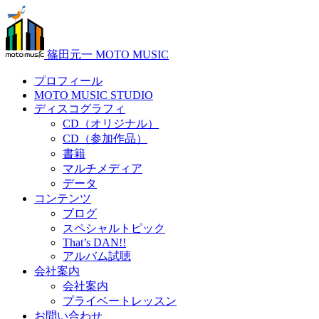
篠田元一 MOTO MUSIC
プロフィール
MOTO MUSIC STUDIO
ディスコグラフィ
CD（オリジナル）
CD（参加作品）
書籍
マルチメディア
データ
コンテンツ
ブログ
スペシャルトピック
That’s DAN!!
アルバム試聴
会社案内
会社案内
プライベートレッスン
お問い合わせ