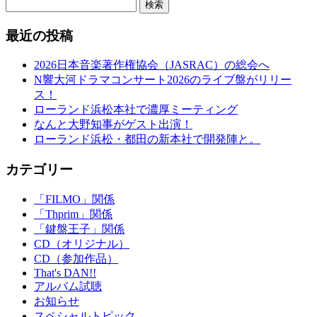
検索
最近の投稿
2026日本音楽著作権協会（JASRAC）の総会へ
N響大河ドラマコンサート2026のライブ盤がリリー
ス！
ローランド浜松本社で濃厚ミーティング
なんと大野知事がゲスト出演！
ローランド浜松・都田の新本社で開発陣と。
カテゴリー
「FILMO」関係
「Thprim」関係
「鍵盤王子」関係
CD（オリジナル）
CD（参加作品）
That's DAN!!
アルバム試聴
お知らせ
スペシャルトピック