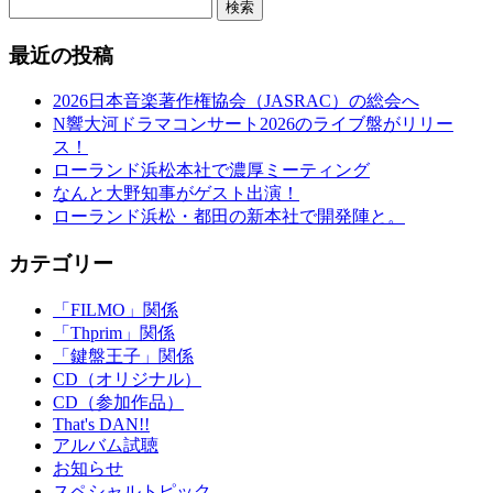
検索
最近の投稿
2026日本音楽著作権協会（JASRAC）の総会へ
N響大河ドラマコンサート2026のライブ盤がリリー
ス！
ローランド浜松本社で濃厚ミーティング
なんと大野知事がゲスト出演！
ローランド浜松・都田の新本社で開発陣と。
カテゴリー
「FILMO」関係
「Thprim」関係
「鍵盤王子」関係
CD（オリジナル）
CD（参加作品）
That's DAN!!
アルバム試聴
お知らせ
スペシャルトピック