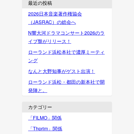
最近の投稿
2026日本音楽著作権協会
（JASRAC）の総会へ
N響大河ドラマコンサート2026のラ
イブ盤がリリース！
ローランド浜松本社で濃厚ミーティ
ング
なんと大野知事がゲスト出演！
ローランド浜松・都田の新本社で開
発陣と。
カテゴリー
「FILMO」関係
「Thprim」関係