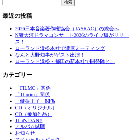
検索
最近の投稿
2026日本音楽著作権協会（JASRAC）の総会へ
N響大河ドラマコンサート2026のライブ盤がリリー
ス！
ローランド浜松本社で濃厚ミーティング
なんと大野知事がゲスト出演！
ローランド浜松・都田の新本社で開発陣と。
カテゴリー
「FILMO」関係
「Thprim」関係
「鍵盤王子」関係
CD（オリジナル）
CD（参加作品）
That's DAN!!
アルバム試聴
お知らせ
スペシャルトピック