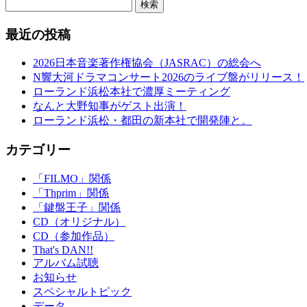
検索
最近の投稿
2026日本音楽著作権協会（JASRAC）の総会へ
N響大河ドラマコンサート2026のライブ盤がリリース！
ローランド浜松本社で濃厚ミーティング
なんと大野知事がゲスト出演！
ローランド浜松・都田の新本社で開発陣と。
カテゴリー
「FILMO」関係
「Thprim」関係
「鍵盤王子」関係
CD（オリジナル）
CD（参加作品）
That's DAN!!
アルバム試聴
お知らせ
スペシャルトピック
データ