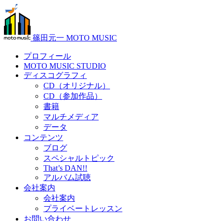
篠田元一 MOTO MUSIC
プロフィール
MOTO MUSIC STUDIO
ディスコグラフィ
CD（オリジナル）
CD（参加作品）
書籍
マルチメディア
データ
コンテンツ
ブログ
スペシャルトピック
That’s DAN!!
アルバム試聴
会社案内
会社案内
プライベートレッスン
お問い合わせ