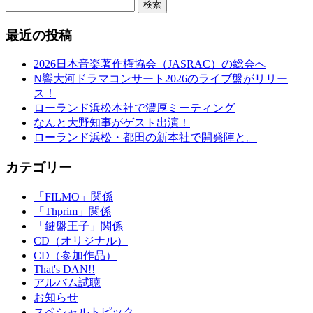
検索
最近の投稿
2026日本音楽著作権協会（JASRAC）の総会へ
N響大河ドラマコンサート2026のライブ盤がリリー
ス！
ローランド浜松本社で濃厚ミーティング
なんと大野知事がゲスト出演！
ローランド浜松・都田の新本社で開発陣と。
カテゴリー
「FILMO」関係
「Thprim」関係
「鍵盤王子」関係
CD（オリジナル）
CD（参加作品）
That's DAN!!
アルバム試聴
お知らせ
スペシャルトピック