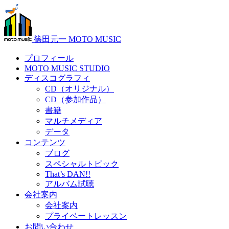
篠田元一 MOTO MUSIC
プロフィール
MOTO MUSIC STUDIO
ディスコグラフィ
CD（オリジナル）
CD（参加作品）
書籍
マルチメディア
データ
コンテンツ
ブログ
スペシャルトピック
That’s DAN!!
アルバム試聴
会社案内
会社案内
プライベートレッスン
お問い合わせ