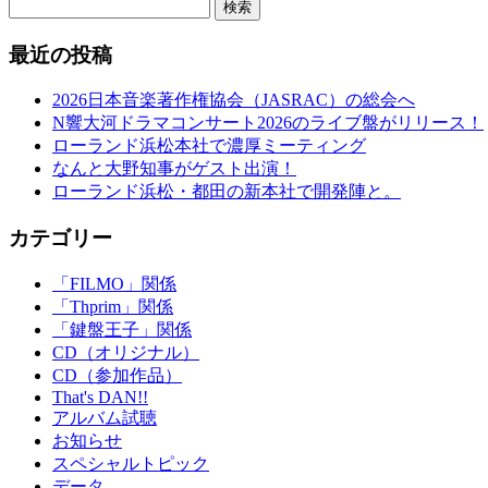
検索
最近の投稿
2026日本音楽著作権協会（JASRAC）の総会へ
N響大河ドラマコンサート2026のライブ盤がリリース！
ローランド浜松本社で濃厚ミーティング
なんと大野知事がゲスト出演！
ローランド浜松・都田の新本社で開発陣と。
カテゴリー
「FILMO」関係
「Thprim」関係
「鍵盤王子」関係
CD（オリジナル）
CD（参加作品）
That's DAN!!
アルバム試聴
お知らせ
スペシャルトピック
データ