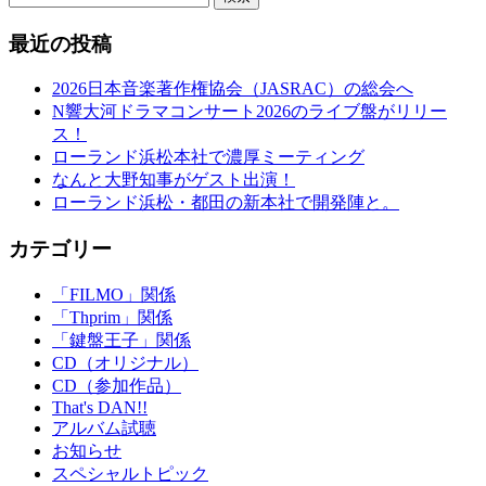
最近の投稿
2026日本音楽著作権協会（JASRAC）の総会へ
N響大河ドラマコンサート2026のライブ盤がリリー
ス！
ローランド浜松本社で濃厚ミーティング
なんと大野知事がゲスト出演！
ローランド浜松・都田の新本社で開発陣と。
カテゴリー
「FILMO」関係
「Thprim」関係
「鍵盤王子」関係
CD（オリジナル）
CD（参加作品）
That's DAN!!
アルバム試聴
お知らせ
スペシャルトピック