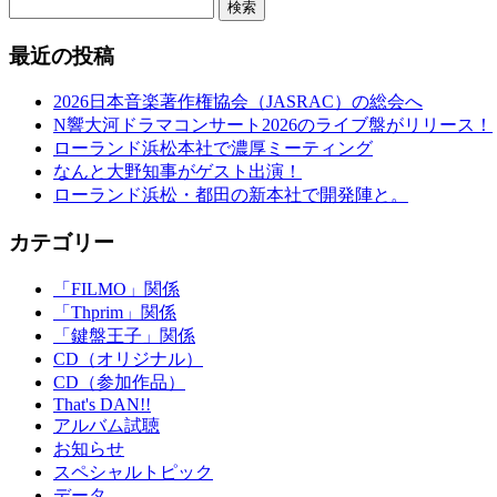
検索
最近の投稿
2026日本音楽著作権協会（JASRAC）の総会へ
N響大河ドラマコンサート2026のライブ盤がリリース！
ローランド浜松本社で濃厚ミーティング
なんと大野知事がゲスト出演！
ローランド浜松・都田の新本社で開発陣と。
カテゴリー
「FILMO」関係
「Thprim」関係
「鍵盤王子」関係
CD（オリジナル）
CD（参加作品）
That's DAN!!
アルバム試聴
お知らせ
スペシャルトピック
データ