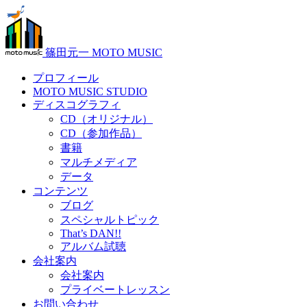
篠田元一 MOTO MUSIC
プロフィール
MOTO MUSIC STUDIO
ディスコグラフィ
CD（オリジナル）
CD（参加作品）
書籍
マルチメディア
データ
コンテンツ
ブログ
スペシャルトピック
That’s DAN!!
アルバム試聴
会社案内
会社案内
プライベートレッスン
お問い合わせ