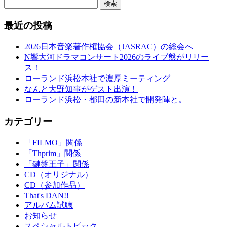
検索
最近の投稿
2026日本音楽著作権協会（JASRAC）の総会へ
N響大河ドラマコンサート2026のライブ盤がリリー
ス！
ローランド浜松本社で濃厚ミーティング
なんと大野知事がゲスト出演！
ローランド浜松・都田の新本社で開発陣と。
カテゴリー
「FILMO」関係
「Thprim」関係
「鍵盤王子」関係
CD（オリジナル）
CD（参加作品）
That's DAN!!
アルバム試聴
お知らせ
スペシャルトピック