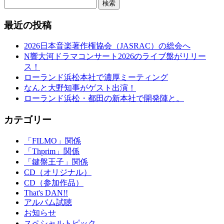
検索
最近の投稿
2026日本音楽著作権協会（JASRAC）の総会へ
N響大河ドラマコンサート2026のライブ盤がリリー
ス！
ローランド浜松本社で濃厚ミーティング
なんと大野知事がゲスト出演！
ローランド浜松・都田の新本社で開発陣と。
カテゴリー
「FILMO」関係
「Thprim」関係
「鍵盤王子」関係
CD（オリジナル）
CD（参加作品）
That's DAN!!
アルバム試聴
お知らせ
スペシャルトピック