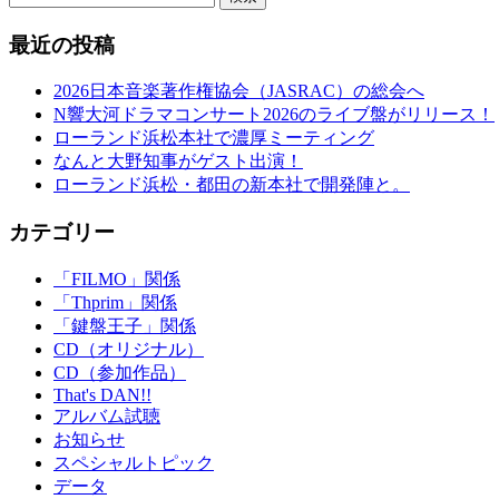
最近の投稿
2026日本音楽著作権協会（JASRAC）の総会へ
N響大河ドラマコンサート2026のライブ盤がリリース！
ローランド浜松本社で濃厚ミーティング
なんと大野知事がゲスト出演！
ローランド浜松・都田の新本社で開発陣と。
カテゴリー
「FILMO」関係
「Thprim」関係
「鍵盤王子」関係
CD（オリジナル）
CD（参加作品）
That's DAN!!
アルバム試聴
お知らせ
スペシャルトピック
データ