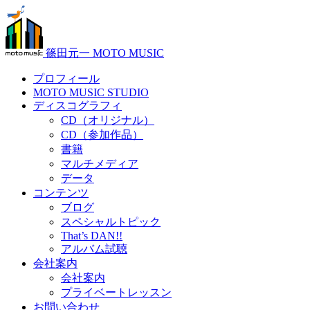
篠田元一 MOTO MUSIC
プロフィール
MOTO MUSIC STUDIO
ディスコグラフィ
CD（オリジナル）
CD（参加作品）
書籍
マルチメディア
データ
コンテンツ
ブログ
スペシャルトピック
That’s DAN!!
アルバム試聴
会社案内
会社案内
プライベートレッスン
お問い合わせ