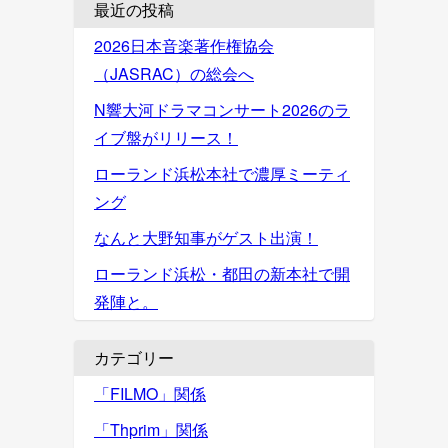
最近の投稿
2026日本音楽著作権協会
（JASRAC）の総会へ
N響大河ドラマコンサート2026のラ
イブ盤がリリース！
ローランド浜松本社で濃厚ミーティ
ング
なんと大野知事がゲスト出演！
ローランド浜松・都田の新本社で開
発陣と。
カテゴリー
「FILMO」関係
「Thprim」関係