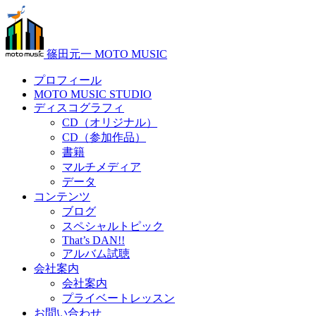
篠田元一 MOTO MUSIC
プロフィール
MOTO MUSIC STUDIO
ディスコグラフィ
CD（オリジナル）
CD（参加作品）
書籍
マルチメディア
データ
コンテンツ
ブログ
スペシャルトピック
That’s DAN!!
アルバム試聴
会社案内
会社案内
プライベートレッスン
お問い合わせ