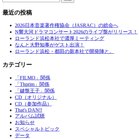
最近の投稿
2026日本音楽著作権協会（JASRAC）の総会へ
N響大河ドラマコンサート2026のライブ盤がリリース！
ローランド浜松本社で濃厚ミーティング
なんと大野知事がゲスト出演！
ローランド浜松・都田の新本社で開発陣と。
カテゴリー
「FILMO」関係
「Thprim」関係
「鍵盤王子」関係
CD（オリジナル）
CD（参加作品）
That's DAN!!
アルバム試聴
お知らせ
スペシャルトピック
データ