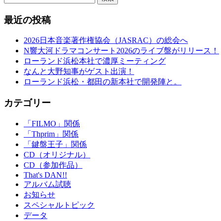
最近の投稿
2026日本音楽著作権協会（JASRAC）の総会へ
N響大河ドラマコンサート2026のライブ盤がリリース！
ローランド浜松本社で濃厚ミーティング
なんと大野知事がゲスト出演！
ローランド浜松・都田の新本社で開発陣と。
カテゴリー
「FILMO」関係
「Thprim」関係
「鍵盤王子」関係
CD（オリジナル）
CD（参加作品）
That's DAN!!
アルバム試聴
お知らせ
スペシャルトピック
データ