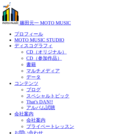
篠田元一 MOTO MUSIC
プロフィール
MOTO MUSIC STUDIO
ディスコグラフィ
CD（オリジナル）
CD（参加作品）
書籍
マルチメディア
データ
コンテンツ
ブログ
スペシャルトピック
That’s DAN!!
アルバム試聴
会社案内
会社案内
プライベートレッスン
お問い合わせ