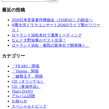
最近の投稿
2026日本音楽著作権協会（JASRAC）の総会へ
N響大河ドラマコンサート2026のライブ盤がリリー
ス！
ローランド浜松本社で濃厚ミーティング
なんと大野知事がゲスト出演！
ローランド浜松・都田の新本社で開発陣と。
カテゴリー
「FILMO」関係
「Thprim」関係
「鍵盤王子」関係
CD（オリジナル）
CD（参加作品）
That's DAN!!
アルバム試聴
お知らせ
スペシャルトピック