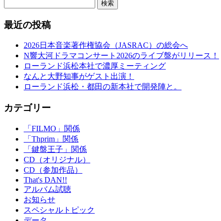
検索
最近の投稿
2026日本音楽著作権協会（JASRAC）の総会へ
N響大河ドラマコンサート2026のライブ盤がリリース！
ローランド浜松本社で濃厚ミーティング
なんと大野知事がゲスト出演！
ローランド浜松・都田の新本社で開発陣と。
カテゴリー
「FILMO」関係
「Thprim」関係
「鍵盤王子」関係
CD（オリジナル）
CD（参加作品）
That's DAN!!
アルバム試聴
お知らせ
スペシャルトピック
データ