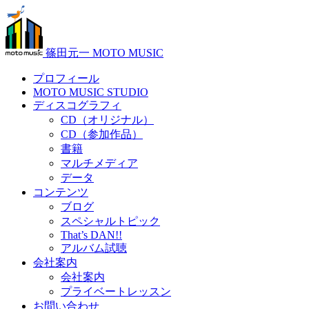
篠田元一 MOTO MUSIC
プロフィール
MOTO MUSIC STUDIO
ディスコグラフィ
CD（オリジナル）
CD（参加作品）
書籍
マルチメディア
データ
コンテンツ
ブログ
スペシャルトピック
That’s DAN!!
アルバム試聴
会社案内
会社案内
プライベートレッスン
お問い合わせ