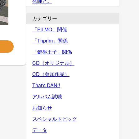
発陣と。
カテゴリー
「FILMO」関係
「Thprim」関係
「鍵盤王子」関係
CD（オリジナル）
CD（参加作品）
That's DAN!!
アルバム試聴
お知らせ
スペシャルトピック
データ