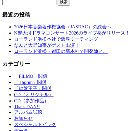
検索
最近の投稿
2026日本音楽著作権協会（JASRAC）の総会へ
N響大河ドラマコンサート2026のライブ盤がリリース！
ローランド浜松本社で濃厚ミーティング
なんと大野知事がゲスト出演！
ローランド浜松・都田の新本社で開発陣と。
カテゴリー
「FILMO」関係
「Thprim」関係
「鍵盤王子」関係
CD（オリジナル）
CD（参加作品）
That's DAN!!
アルバム試聴
お知らせ
スペシャルトピック
データ