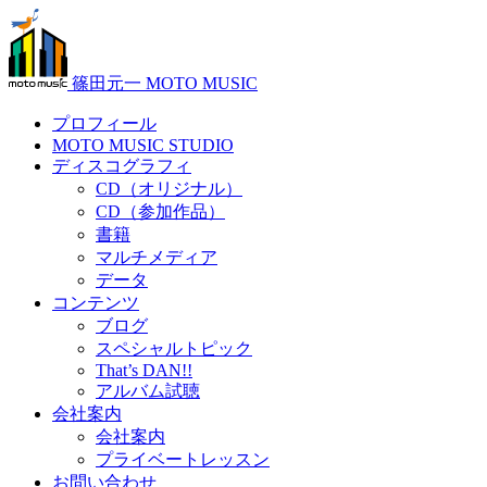
篠田元一 MOTO MUSIC
プロフィール
MOTO MUSIC STUDIO
ディスコグラフィ
CD（オリジナル）
CD（参加作品）
書籍
マルチメディア
データ
コンテンツ
ブログ
スペシャルトピック
That’s DAN!!
アルバム試聴
会社案内
会社案内
プライベートレッスン
お問い合わせ