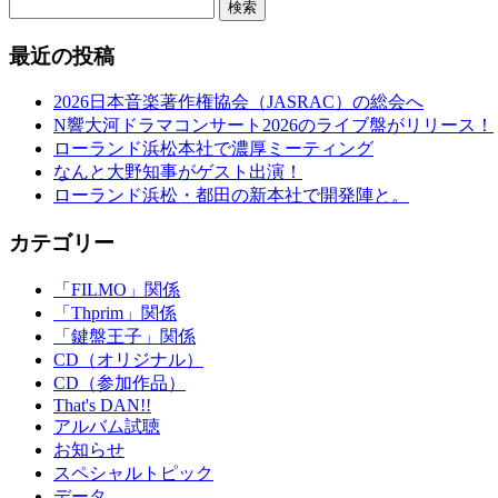
検索
最近の投稿
2026日本音楽著作権協会（JASRAC）の総会へ
N響大河ドラマコンサート2026のライブ盤がリリース！
ローランド浜松本社で濃厚ミーティング
なんと大野知事がゲスト出演！
ローランド浜松・都田の新本社で開発陣と。
カテゴリー
「FILMO」関係
「Thprim」関係
「鍵盤王子」関係
CD（オリジナル）
CD（参加作品）
That's DAN!!
アルバム試聴
お知らせ
スペシャルトピック
データ