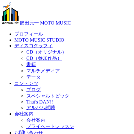
篠田元一 MOTO MUSIC
プロフィール
MOTO MUSIC STUDIO
ディスコグラフィ
CD（オリジナル）
CD（参加作品）
書籍
マルチメディア
データ
コンテンツ
ブログ
スペシャルトピック
That’s DAN!!
アルバム試聴
会社案内
会社案内
プライベートレッスン
お問い合わせ