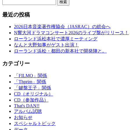
検索
最近の投稿
2026日本音楽著作権協会（JASRAC）の総会へ
N響大河ドラマコンサート2026のライブ盤がリリース！
ローランド浜松本社で濃厚ミーティング
なんと大野知事がゲスト出演！
ローランド浜松・都田の新本社で開発陣と。
カテゴリー
「FILMO」関係
「Thprim」関係
「鍵盤王子」関係
CD（オリジナル）
CD（参加作品）
That's DAN!!
アルバム試聴
お知らせ
スペシャルトピック
データ