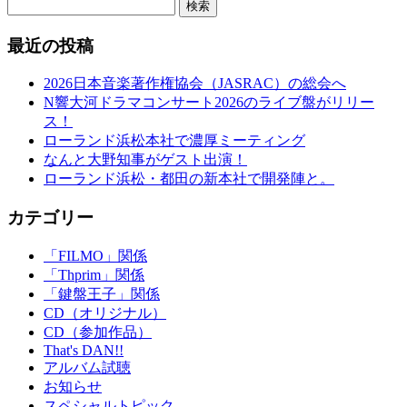
検索
最近の投稿
2026日本音楽著作権協会（JASRAC）の総会へ
N響大河ドラマコンサート2026のライブ盤がリリー
ス！
ローランド浜松本社で濃厚ミーティング
なんと大野知事がゲスト出演！
ローランド浜松・都田の新本社で開発陣と。
カテゴリー
「FILMO」関係
「Thprim」関係
「鍵盤王子」関係
CD（オリジナル）
CD（参加作品）
That's DAN!!
アルバム試聴
お知らせ
スペシャルトピック