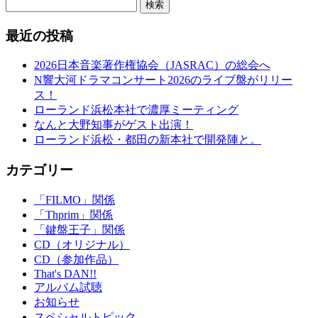
検索
最近の投稿
2026日本音楽著作権協会（JASRAC）の総会へ
N響大河ドラマコンサート2026のライブ盤がリリー
ス！
ローランド浜松本社で濃厚ミーティング
なんと大野知事がゲスト出演！
ローランド浜松・都田の新本社で開発陣と。
カテゴリー
「FILMO」関係
「Thprim」関係
「鍵盤王子」関係
CD（オリジナル）
CD（参加作品）
That's DAN!!
アルバム試聴
お知らせ
スペシャルトピック