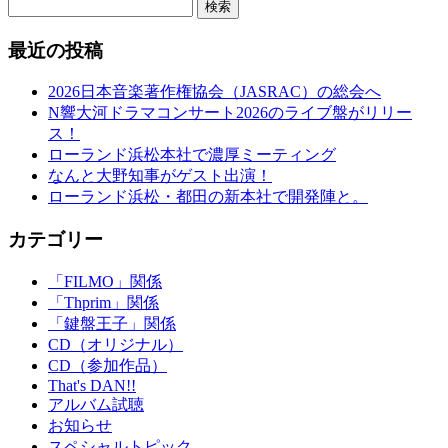
検索
最近の投稿
2026日本音楽著作権協会（JASRAC）の総会へ
N響大河ドラマコンサート2026のライブ盤がリリー
ス！
ローランド浜松本社で濃厚ミーティング
なんと大野知事がゲスト出演！
ローランド浜松・都田の新本社で開発陣と。
カテゴリー
「FILMO」関係
「Thprim」関係
「鍵盤王子」関係
CD（オリジナル）
CD（参加作品）
That's DAN!!
アルバム試聴
お知らせ
スペシャルトピック