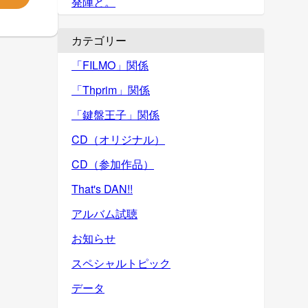
発陣と。
カテゴリー
「FILMO」関係
「Thprim」関係
「鍵盤王子」関係
CD（オリジナル）
CD（参加作品）
That's DAN!!
アルバム試聴
お知らせ
スペシャルトピック
データ