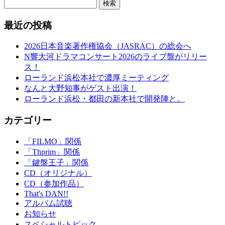
検索
最近の投稿
2026日本音楽著作権協会（JASRAC）の総会へ
N響大河ドラマコンサート2026のライブ盤がリリー
ス！
ローランド浜松本社で濃厚ミーティング
なんと大野知事がゲスト出演！
ローランド浜松・都田の新本社で開発陣と。
カテゴリー
「FILMO」関係
「Thprim」関係
「鍵盤王子」関係
CD（オリジナル）
CD（参加作品）
That's DAN!!
アルバム試聴
お知らせ
スペシャルトピック