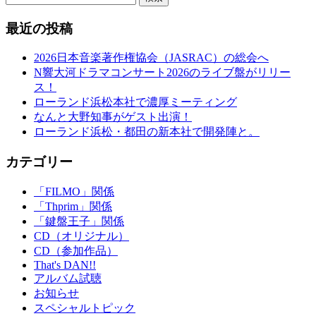
最近の投稿
2026日本音楽著作権協会（JASRAC）の総会へ
N響大河ドラマコンサート2026のライブ盤がリリー
ス！
ローランド浜松本社で濃厚ミーティング
なんと大野知事がゲスト出演！
ローランド浜松・都田の新本社で開発陣と。
カテゴリー
「FILMO」関係
「Thprim」関係
「鍵盤王子」関係
CD（オリジナル）
CD（参加作品）
That's DAN!!
アルバム試聴
お知らせ
スペシャルトピック