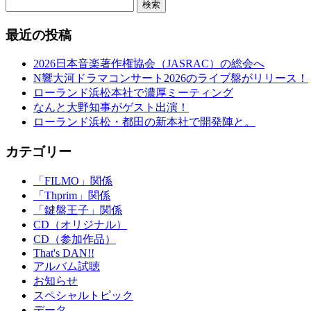
検索
最近の投稿
2026日本音楽著作権協会（JASRAC）の総会へ
N響大河ドラマコンサート2026のライブ盤がリリース！
ローランド浜松本社で濃厚ミーティング
なんと大野知事がゲスト出演！
ローランド浜松・都田の新本社で開発陣と。
カテゴリー
「FILMO」関係
「Thprim」関係
「鍵盤王子」関係
CD（オリジナル）
CD（参加作品）
That's DAN!!
アルバム試聴
お知らせ
スペシャルトピック
データ