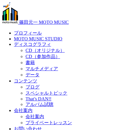
篠田元一 MOTO MUSIC
プロフィール
MOTO MUSIC STUDIO
ディスコグラフィ
CD（オリジナル）
CD（参加作品）
書籍
マルチメディア
データ
コンテンツ
ブログ
スペシャルトピック
That’s DAN!!
アルバム試聴
会社案内
会社案内
プライベートレッスン
お問い合わせ