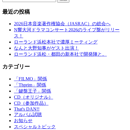
最近の投稿
2026日本音楽著作権協会（JASRAC）の総会へ
N響大河ドラマコンサート2026のライブ盤がリリー
ス！
ローランド浜松本社で濃厚ミーティング
なんと大野知事がゲスト出演！
ローランド浜松・都田の新本社で開発陣と。
カテゴリー
「FILMO」関係
「Thprim」関係
「鍵盤王子」関係
CD（オリジナル）
CD（参加作品）
That's DAN!!
アルバム試聴
お知らせ
スペシャルトピック